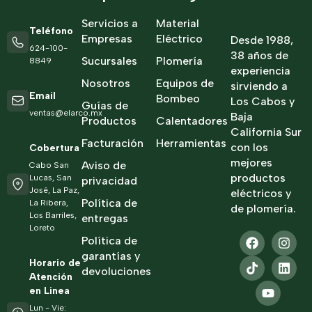
Servicios a
Material
Teléfono
Empresas
Eléctrico
Desde 1988,
624-100-
38 años de
Sucursales
Plomería
8849
experiencia
Nosotros
Equipos de
sirviendo a
Email
Bombeo
Los Cabos y
Guías de
ventas@elarco.mx
Baja
Productos
Calentadores
California Sur
Facturación
Herramientas
con los
Cobertura
mejores
Aviso de
Cabo San
productos
Lucas, San
privacidad
José, La Paz,
eléctricos y
Política de
La Ribera,
de plomería.
Los Barriles,
entregas
Loreto
Política de
garantías y
Horario de
devoluciones
Atención
en Linea
Lun - Vie: