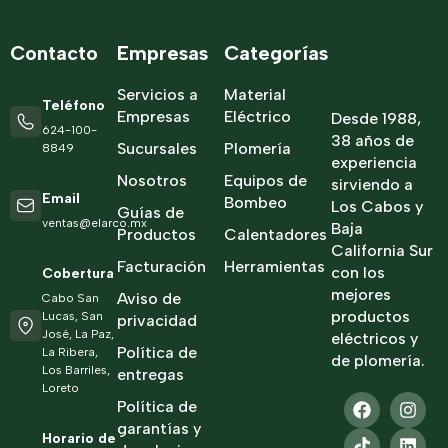
Contacto
Empresas
Categorías
Servicios a
Material
Teléfono
Empresas
Eléctrico
Desde 1988,
624-100-
38 años de
Sucursales
Plomería
8849
experiencia
Nosotros
Equipos de
sirviendo a
Email
Bombeo
Los Cabos y
Guías de
ventas@elarco.mx
Baja
Productos
Calentadores
California Sur
Facturación
Herramientas
con los
Cobertura
mejores
Aviso de
Cabo San
productos
Lucas, San
privacidad
José, La Paz,
eléctricos y
Política de
La Ribera,
de plomería.
Los Barriles,
entregas
Loreto
Política de
garantías y
Horario de