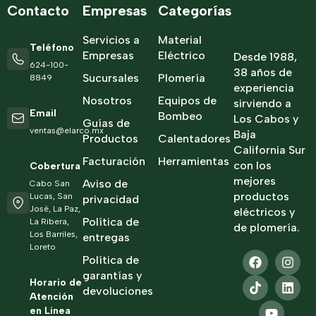
Contacto
Empresas
Categorías
Servicios a
Material
Teléfono
Empresas
Eléctrico
Desde 1988,
624-100-
38 años de
Sucursales
Plomería
8849
experiencia
Nosotros
Equipos de
sirviendo a
Email
Bombeo
Los Cabos y
Guías de
ventas@elarco.mx
Baja
Productos
Calentadores
California Sur
Facturación
Herramientas
con los
Cobertura
mejores
Aviso de
Cabo San
productos
Lucas, San
privacidad
José, La Paz,
eléctricos y
Política de
La Ribera,
de plomería.
Los Barriles,
entregas
Loreto
Política de
garantías y
Horario de
devoluciones
Atención
en Linea