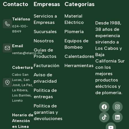
Contacto
Empresas
Categorías
Servicios a
Material
Teléfono
Empresas
Eléctrico
Desde 1988,
624-100-
38 años de
Sucursales
Plomería
8849
experiencia
Nosotros
Equipos de
sirviendo a
Email
Bombeo
Los Cabos y
Guías de
ventas@elarco.mx
Baja
Productos
Calentadores
California Sur
Facturación
Herramientas
con los
Cobertura
mejores
Aviso de
Cabo San
productos
Lucas, San
privacidad
José, La Paz,
eléctricos y
Política de
La Ribera,
de plomería.
Los Barriles,
entregas
Loreto
Política de
garantías y
Horario de
devoluciones
Atención
en Linea