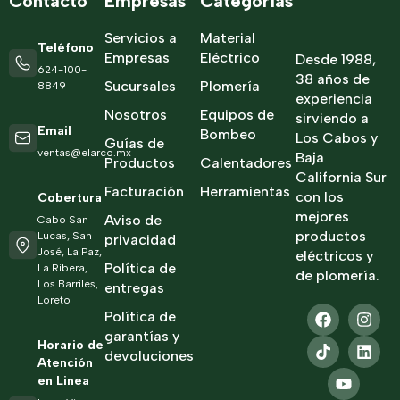
Contacto
Empresas
Categorías
Servicios a
Material
Teléfono
Empresas
Eléctrico
Desde 1988,
624-100-
38 años de
Sucursales
Plomería
8849
experiencia
Nosotros
Equipos de
sirviendo a
Email
Bombeo
Los Cabos y
Guías de
ventas@elarco.mx
Baja
Productos
Calentadores
California Sur
Facturación
Herramientas
con los
Cobertura
mejores
Aviso de
Cabo San
productos
Lucas, San
privacidad
José, La Paz,
eléctricos y
Política de
La Ribera,
de plomería.
Los Barriles,
entregas
Loreto
Política de
garantías y
Horario de
devoluciones
Atención
en Linea