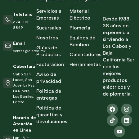
Servicios a
Material
Teléfono
Empresas
Eléctrico
Desde 1988,
624-100-
38 años de
Sucursales
Plomería
8849
experiencia
Nosotros
Equipos de
sirviendo a
Email
Bombeo
Los Cabos y
Guías de
ventas@elarco.mx
Baja
Productos
Calentadores
California Sur
Facturación
Herramientas
con los
Cobertura
mejores
Aviso de
Cabo San
productos
Lucas, San
privacidad
José, La Paz,
eléctricos y
Política de
La Ribera,
de plomería.
Los Barriles,
entregas
Loreto
Política de
garantías y
Horario de
devoluciones
Atención
en Linea
Lun - Vie: