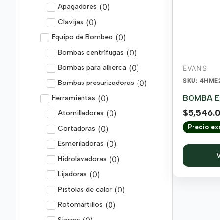
(
0
)
Apagadores
(
0
)
Clavijas
(
0
)
Equipo de Bombeo
(
0
)
Bombas centrífugas
(
0
)
Bombas para alberca
EVANS
SKU: 4HME
(
0
)
Bombas presurizadoras
(
0
)
BOMBA EL
Herramientas
$
5,546.
(
0
)
Atornilladores
Precio exc
(
0
)
Cortadoras
(
0
)
Esmeriladoras
V
(
0
)
Hidrolavadoras
(
0
)
Lijadoras
(
0
)
Pistolas de calor
(
0
)
Rotomartillos
(
0
)
Sierras