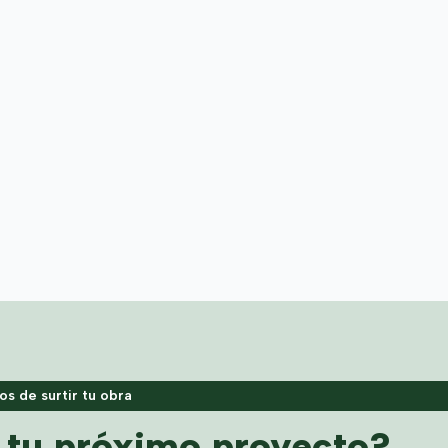
s de surtir tu obra
a tu próximo proyecto?