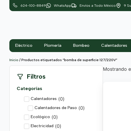
624-100-8849
WhatsApp
Envíos a Todo México
9 Su
Eléctrico
Plomería
Bombeo
Calentadores
Inicio
/ Productos etiquetados “bomba de superficie 127/220V”
Mostrando el
Filtros
Categorías
(
0
)
Calentadores
(
0
)
Calentadores de Paso
(
0
)
Ecológico
(
0
)
Electricidad