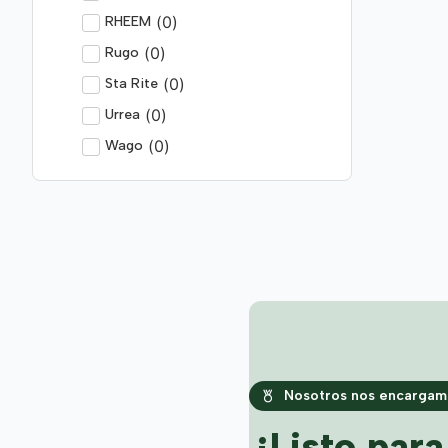
(
0
)
RHEEM
(
0
)
Rugo
(
0
)
Sta Rite
(
0
)
Urrea
(
0
)
Wago
Nosotros nos encargamo
¿Listo par