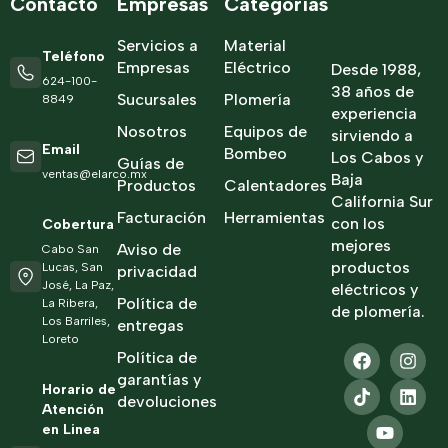
Contacto
Empresas
Categorías
Servicios a
Material
Teléfono
Empresas
Eléctrico
Desde 1988,
624-100-
38 años de
Sucursales
Plomería
8849
experiencia
Nosotros
Equipos de
sirviendo a
Email
Bombeo
Los Cabos y
Guías de
ventas@elarco.mx
Baja
Productos
Calentadores
California Sur
Facturación
Herramientas
con los
Cobertura
mejores
Aviso de
Cabo San
productos
Lucas, San
privacidad
José, La Paz,
eléctricos y
Política de
La Ribera,
de plomería.
Los Barriles,
entregas
Loreto
Política de
garantías y
Horario de
devoluciones
Atención
en Linea