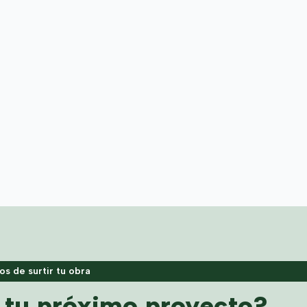
s de surtir tu obra
a tu próximo proyecto?