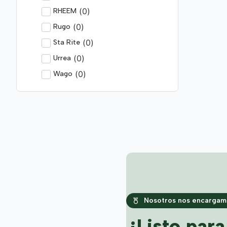
(
0
)
RHEEM
(
0
)
Rugo
(
0
)
Sta Rite
(
0
)
Urrea
(
0
)
Wago
Nosotros nos encargamo
¿Listo par