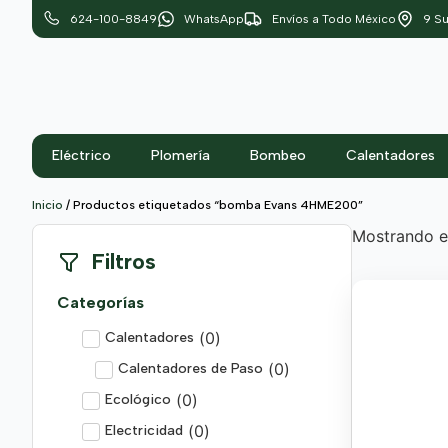
624-100-8849
WhatsApp
Envíos a Todo México
9 Su
Eléctrico
Plomería
Bombeo
Calentadores
Inicio
/ Productos etiquetados “bomba Evans 4HME200”
Mostrando el
Filtros
Categorías
(
0
)
Calentadores
(
0
)
Calentadores de Paso
(
0
)
Ecológico
(
0
)
Electricidad