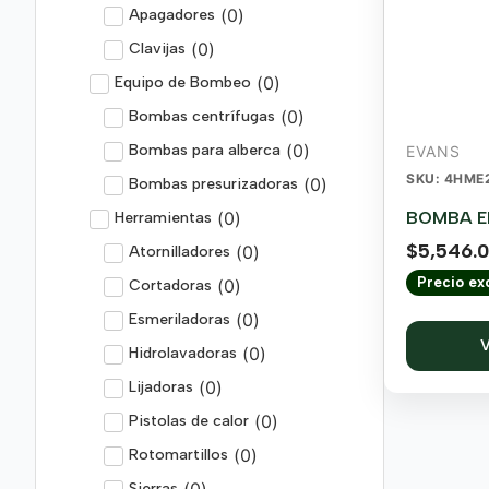
(
0
)
Apagadores
(
0
)
Clavijas
(
0
)
Equipo de Bombeo
(
0
)
Bombas centrífugas
(
0
)
Bombas para alberca
EVANS
SKU: 4HME
(
0
)
Bombas presurizadoras
(
0
)
BOMBA EL
Herramientas
$
5,546.
(
0
)
Atornilladores
Precio exc
(
0
)
Cortadoras
(
0
)
Esmeriladoras
V
(
0
)
Hidrolavadoras
(
0
)
Lijadoras
(
0
)
Pistolas de calor
(
0
)
Rotomartillos
(
0
)
Sierras