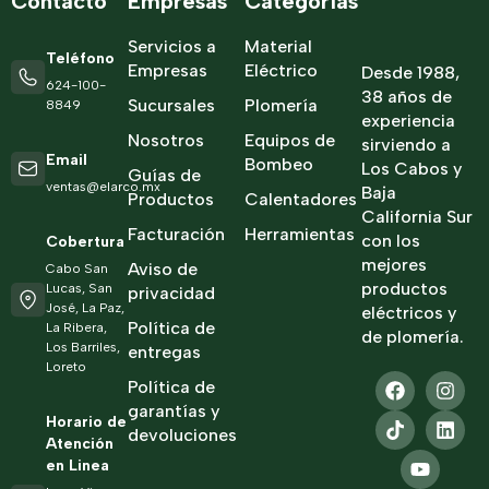
Contacto
Empresas
Categorías
Servicios a
Material
Teléfono
Empresas
Eléctrico
Desde 1988,
624-100-
38 años de
Sucursales
Plomería
8849
experiencia
Nosotros
Equipos de
sirviendo a
Email
Bombeo
Los Cabos y
Guías de
ventas@elarco.mx
Baja
Productos
Calentadores
California Sur
Facturación
Herramientas
con los
Cobertura
mejores
Aviso de
Cabo San
productos
Lucas, San
privacidad
José, La Paz,
eléctricos y
Política de
La Ribera,
de plomería.
Los Barriles,
entregas
Loreto
Política de
garantías y
Horario de
devoluciones
Atención
en Linea