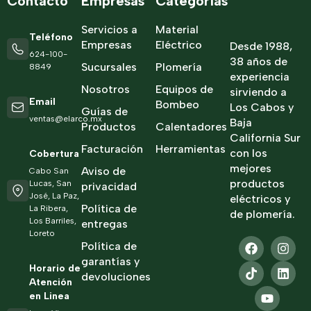
Contacto
Empresas
Categorías
Servicios a
Material
Teléfono
Empresas
Eléctrico
Desde 1988,
624-100-
38 años de
Sucursales
Plomería
8849
experiencia
Nosotros
Equipos de
sirviendo a
Email
Bombeo
Los Cabos y
Guías de
ventas@elarco.mx
Baja
Productos
Calentadores
California Sur
Facturación
Herramientas
con los
Cobertura
mejores
Aviso de
Cabo San
productos
Lucas, San
privacidad
José, La Paz,
eléctricos y
Política de
La Ribera,
de plomería.
Los Barriles,
entregas
Loreto
Política de
garantías y
Horario de
devoluciones
Atención
en Linea