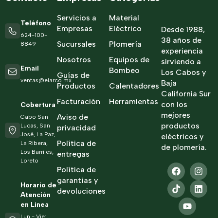
Servicios a
Material
Teléfono
Empresas
Eléctrico
Desde 1988,
624-100-
38 años de
Sucursales
Plomería
8849
experiencia
Nosotros
Equipos de
sirviendo a
Email
Bombeo
Los Cabos y
Guías de
ventas@elarco.mx
Baja
Productos
Calentadores
California Sur
Facturación
Herramientas
con los
Cobertura
mejores
Aviso de
Cabo San
productos
Lucas, San
privacidad
José, La Paz,
eléctricos y
Política de
La Ribera,
de plomería.
Los Barriles,
entregas
Loreto
Política de
garantías y
Horario de
devoluciones
Atención
en Linea
Lun - Vie: