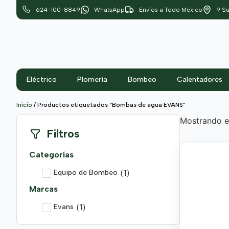
624-100-8849
WhatsApp
Envíos a Todo México
9 Su
Eléctrico
Plomería
Bombeo
Calentadores
Inicio
/ Productos etiquetados “Bombas de agua EVANS”
Mostrando el
Filtros
Categorías
(
1
)
Equipo de Bombeo
Marcas
(
1
)
Evans