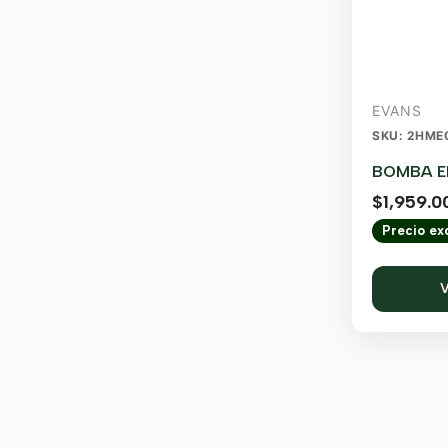
EVANS
SKU: 2HME
BOMBA EL
$
1,959.0
Precio exc
V