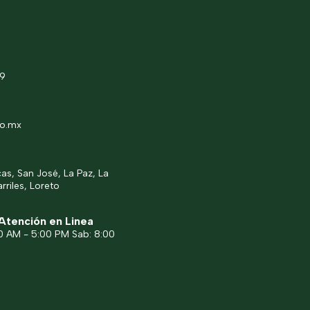
49
co.mx
s, San José, La Paz, La
rriles, Loreto
Atención en Linea
00 AM - 5:00 PM Sab: 8:00
M