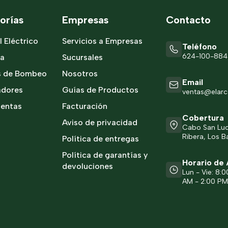
orías
Empresas
Contacto
l Eléctrico
Servicios a Empresas
Teléfono
624-100-88
ía
Sucursales
s de Bombeo
Nosotros
Email
adores
Guías de Productos
ventas@elar
ientas
Facturación
Cobertura
Aviso de privacidad
Cabo San Luca
Ribera, Los Ba
Política de entregas
Política de garantías y
Horario de 
devoluciones
Lun - Vie: 8:
AM - 2:00 P