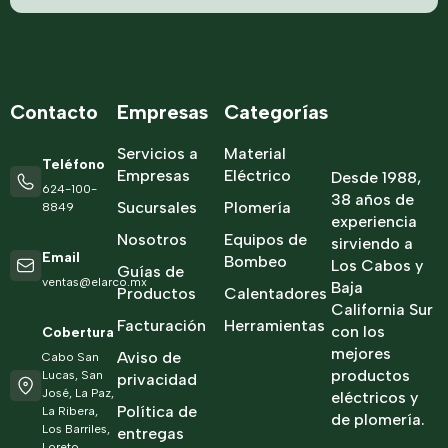
Contacto
Empresas
Categorías
Servicios a
Material
Teléfono
Empresas
Eléctrico
Desde 1988,
624-100-
38 años de
Sucursales
Plomería
8849
experiencia
Nosotros
Equipos de
sirviendo a
Email
Bombeo
Los Cabos y
Guías de
ventas@elarco.mx
Baja
Productos
Calentadores
California Sur
Facturación
Herramientas
con los
Cobertura
mejores
Aviso de
Cabo San
productos
Lucas, San
privacidad
José, La Paz,
eléctricos y
Política de
La Ribera,
de plomería.
Los Barriles,
entregas
Loreto