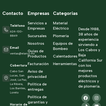
Contacto
Empresas
Categorías
Servicios a
Material
Teléfono
Empresas
Eléctrico
Desde 1988,
624-100-
38 años de
Sucursales
Plomería
8849
experiencia
Nosotros
Equipos de
sirviendo a
Email
Bombeo
Los Cabos y
Guías de
ventas@elarco.mx
Baja
Productos
Calentadores
California Sur
Facturación
Herramientas
con los
Cobertura
mejores
Aviso de
Cabo San
productos
Lucas, San
privacidad
José, La Paz,
eléctricos y
Política de
La Ribera,
de plomería.
Los Barriles,
entregas
Loreto
Política de
garantías y
Horario de