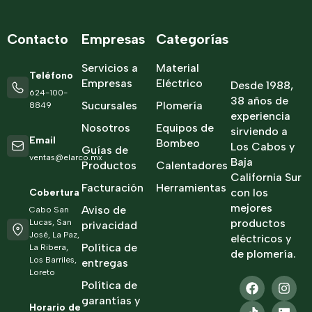
Contacto
Empresas
Categorías
Servicios a
Material
Teléfono
Empresas
Eléctrico
Desde 1988,
624-100-
38 años de
Sucursales
Plomería
8849
experiencia
Nosotros
Equipos de
sirviendo a
Email
Bombeo
Los Cabos y
Guías de
ventas@elarco.mx
Baja
Productos
Calentadores
California Sur
Facturación
Herramientas
con los
Cobertura
mejores
Aviso de
Cabo San
productos
Lucas, San
privacidad
José, La Paz,
eléctricos y
Política de
La Ribera,
de plomería.
Los Barriles,
entregas
Loreto
Política de
garantías y
Horario de