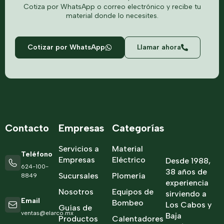
Cotiza por WhatsApp o correo electrónico y recibe tu
material donde lo necesites.
Cotizar por WhatsApp
Llamar ahora
Contacto
Empresas
Categorías
Servicios a
Material
Teléfono
Empresas
Eléctrico
Desde 1988,
624-100-
38 años de
Sucursales
Plomería
8849
experiencia
Nosotros
Equipos de
sirviendo a
Email
Bombeo
Los Cabos y
Guías de
ventas@elarco.mx
Baja
Productos
Calentadores