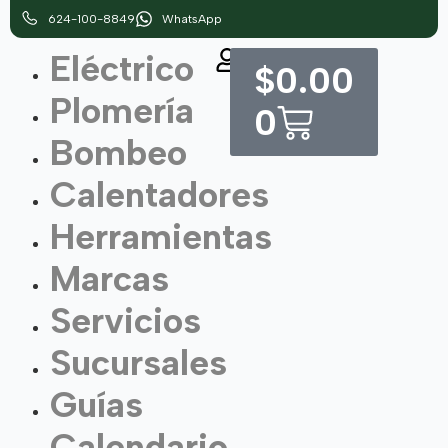
624-100-8849
WhatsApp
Eléctrico
$
0.00
Plomería
0
Bombeo
Calentadores
Herramientas
Marcas
Servicios
Sucursales
Guías
Calendario