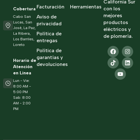
California Sur
Facturación
Herramientas
con los
Cobertura
mejores
Aviso de
Cabo San
productos
Lucas, San
privacidad
José, La Paz,
eléctricos y
Política de
La Ribera,
de plomería.
Los Barriles,
entregas
Loreto
Política de
garantías y
Horario de
devoluciones
Atención
en Linea
Lun - Vie:
8:00 AM -
5:00 PM
Sab: 8:00
AM - 2:00
PM