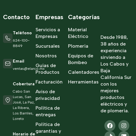
Contacto
Empresas
Categorías
Servicios a
Material
Teléfono
Empresas
Eléctrico
Desde 1988,
624-100-
38 años de
Sucursales
Plomería
8849
experiencia
Nosotros
Equipos de
sirviendo a
Email
Bombeo
Los Cabos y
Guías de
ventas@elarco.mx
Baja
Productos
Calentadores
California Sur
Facturación
Herramientas
con los
Cobertura
mejores
Aviso de
Cabo San
productos
Lucas, San
privacidad
José, La Paz,
eléctricos y
Política de
La Ribera,
de plomería.
Los Barriles,
entregas
Loreto
Política de
garantías y
Horario de