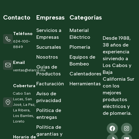
Contacto
Empresas
Categorías
Servicios a
Material
Teléfono
Empresas
Eléctrico
Desde 1988,
624-100-
38 años de
Sucursales
Plomería
8849
experiencia
Nosotros
Equipos de
sirviendo a
Email
Bombeo
Los Cabos y
Guías de
ventas@elarco.mx
Baja
Productos
Calentadores
California Sur
Facturación
Herramientas
con los
Cobertura
mejores
Aviso de
Cabo San
productos
Lucas, San
privacidad
José, La Paz,
eléctricos y
Política de
La Ribera,
de plomería.
Los Barriles,
entregas
Loreto
Política de
garantías y
Horario de