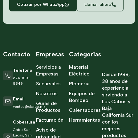
Cotizar por WhatsApp
Llamar ahora
Contacto
Empresas
Categorías
Servicios a
Material
Teléfono
Empresas
Eléctrico
Desde 1988,
624-100-
38 años de
Sucursales
Plomería
8849
experiencia
Nosotros
Equipos de
sirviendo a
Email
Bombeo
Los Cabos y
Guías de
ventas@elarco.mx
Baja
Productos
Calentadores
California Sur
Facturación
Herramientas
con los
Cobertura
mejores
Aviso de
Cabo San
productos
Lucas, San
privacidad