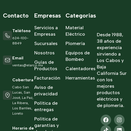
Contacto
Empresas
Categorías
Servicios a
Material
Teléfono
Empresas
Eléctrico
Desde 1988,
624-100-
38 años de
Sucursales
Plomería
8849
experiencia
Nosotros
Equipos de
sirviendo a
Email
Bombeo
Los Cabos y
Guías de
ventas@elarco.mx
Baja
Productos
Calentadores
California Sur
Facturación
Herramientas
con los
Cobertura
mejores
Aviso de
Cabo San
productos
Lucas, San
privacidad
José, La Paz,
eléctricos y
Política de
La Ribera,
de plomería.
Los Barriles,
entregas
Loreto
Política de
garantías y
Horario de