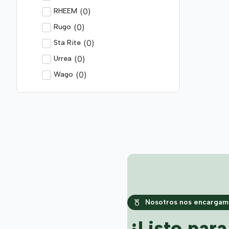
(
0
)
RHEEM
(
0
)
Rugo
(
0
)
Sta Rite
(
0
)
Urrea
(
0
)
Wago
Nosotros nos encargamo
¿Listo par