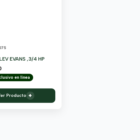
075
EV EVANS ,3/4 HP
0
lusivo en línea
+
er Producto