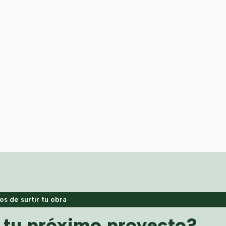
s de surtir tu obra
a tu próximo proyecto?