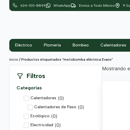
624-100-8849
WhatsApp
Envíos a Todo México
9 Su
Eléctrico
Plomería
Bombeo
Calentadores
Inicio
/ Productos etiquetados “motobomba eléctrica Evans”
Mostrando el
Filtros
Categorías
(
0
)
Calentadores
(
0
)
Calentadores de Paso
(
0
)
Ecológico
(
0
)
Electricidad