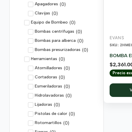
(
0
)
Apagadores
(
0
)
Clavijas
(
0
)
Equipo de Bombeo
(
0
)
Bombas centrífugas
EVANS
(
0
)
Bombas para alberca
SKU: 2HME
(
0
)
Bombas presurizadoras
BOMBA EL
(
0
)
Herramientas
$
2,361.0
(
0
)
Atornilladores
Precio exc
(
0
)
Cortadoras
(
0
)
Esmeriladoras
V
(
0
)
Hidrolavadoras
(
0
)
Lijadoras
(
0
)
Pistolas de calor
(
0
)
Rotomartillos
(
0
)
Sierras