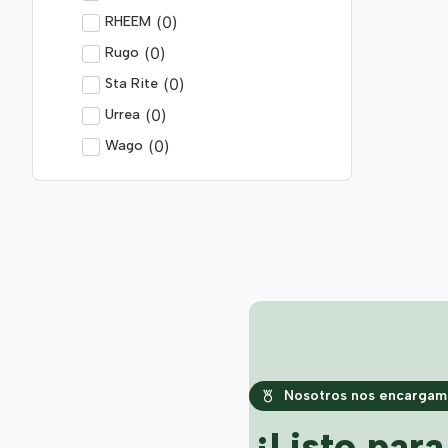
(
0
)
RHEEM
(
0
)
Rugo
(
0
)
Sta Rite
(
0
)
Urrea
(
0
)
Wago
Nosotros nos encargamo
¿Listo par