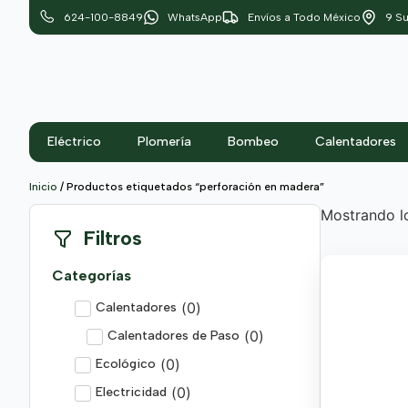
624-100-8849
WhatsApp
Envíos a Todo México
9 Su
Eléctrico
Plomería
Bombeo
Calentadores
Inicio
/ Productos etiquetados “perforación en madera”
Mostrando lo
Filtros
Categorías
(
0
)
Calentadores
(
0
)
Calentadores de Paso
(
0
)
Ecológico
(
0
)
Electricidad