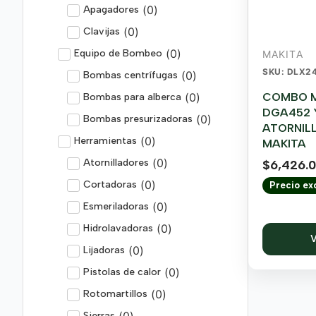
(
0
)
Apagadores
(
0
)
Clavijas
(
0
)
Equipo de Bombeo
MAKITA
SKU: DLX2
(
0
)
Bombas centrífugas
(
0
)
COMBO M
Bombas para alberca
DGA452 
(
0
)
Bombas presurizadoras
ATORNIL
(
0
)
Herramientas
MAKITA
(
0
)
Atornilladores
$
6,426.
(
0
)
Cortadoras
Precio exc
(
0
)
Esmeriladoras
(
0
)
Hidrolavadoras
V
(
0
)
Lijadoras
(
0
)
Pistolas de calor
(
0
)
Rotomartillos
(
0
)
Sierras