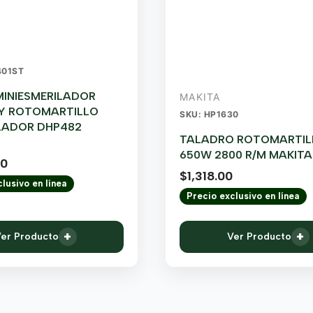
401ST
INIESMERILADOR
MAKITA
Y ROTOMARTILLO
SKU: HP1630
LADOR DHP482
TALADRO ROTOMARTILL
650W 2800 R/M MAKITA
00
$
1,318.00
lusivo en línea
Precio exclusivo en línea
+
+
er Producto
Ver Producto