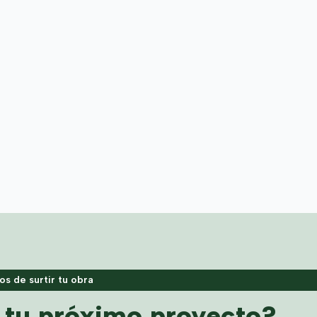
s de surtir tu obra
a tu próximo proyecto?