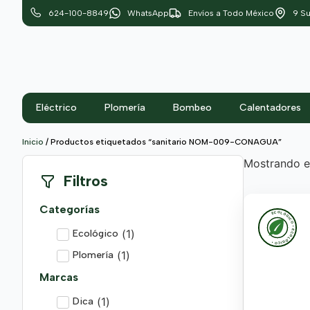
624-100-8849
WhatsApp
Envíos a Todo México
9 Su
Eléctrico
Plomería
Bombeo
Calentadores
Inicio
/ Productos etiquetados “sanitario NOM-009-CONAGUA”
Mostrando el
Filtros
Categorías
ECOLÓGICO • ECOLÓGICO •
(
1
)
Ecológico
(
1
)
Plomería
Marcas
(
1
)
Dica