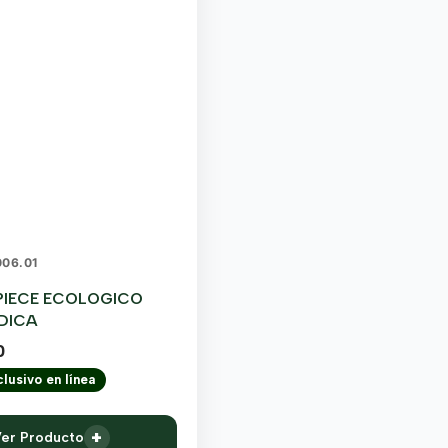
006.01
PIECE ECOLOGICO
DICA
0
lusivo en línea
+
er Producto