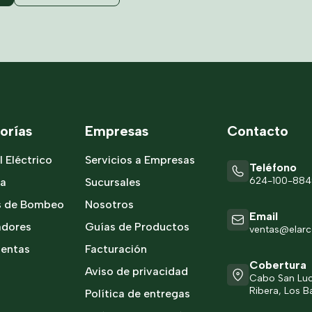
orías
Empresas
Contacto
l Eléctrico
Servicios a Empresas
Teléfono
624-100-88
ía
Sucursales
s de Bombeo
Nosotros
Email
adores
Guías de Productos
ventas@elar
ientas
Facturación
Cobertura
Aviso de privacidad
Cabo San Luca
Ribera, Los Ba
Política de entregas