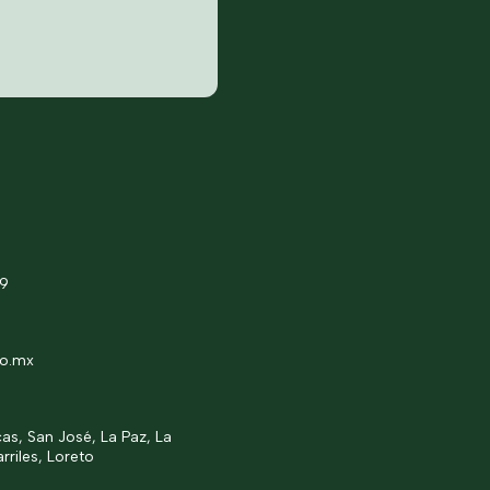
49
co.mx
s, San José, La Paz, La
rriles, Loreto