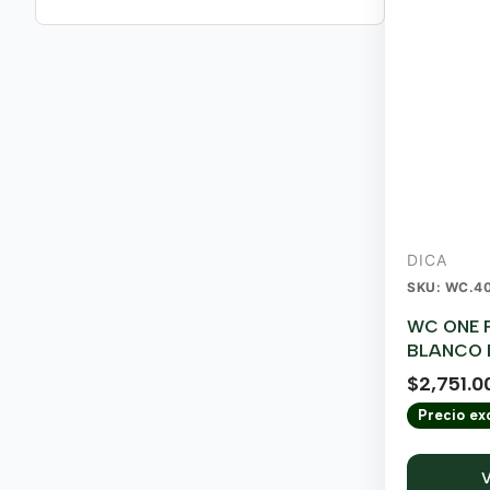
DICA
SKU: WC.4
WC ONE 
BLANCO 
$
2,751.0
Precio exc
V