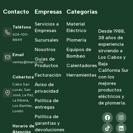
Contacto
Empresas
Categorías
Servicios a
Material
Teléfono
Empresas
Eléctrico
Desde 1988,
624-100-
38 años de
Sucursales
Plomería
8849
experiencia
Nosotros
Equipos de
sirviendo a
Email
Bombeo
Los Cabos y
Guías de
ventas@elarco.mx
Baja
Productos
Calentadores
California Sur
Facturación
Herramientas
con los
Cobertura
mejores
Aviso de
Cabo San
productos
Lucas, San
privacidad
José, La Paz,
eléctricos y
Política de
La Ribera,
de plomería.
Los Barriles,
entregas
Loreto
Política de
garantías y
Horario de
devoluciones
Atención