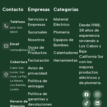
Contacto
Empresas
Categorías
Servicios a
Material
Teléfono
Empresas
Eléctrico
Desde 1988,
624-100-
38 años de
Sucursales
Plomería
8849
experiencia
Nosotros
Equipos de
sirviendo a
Email
Bombeo
Los Cabos y
Guías de
ventas@elarco.mx
Baja
Productos
Calentadores
California Sur
Facturación
Herramientas
con los
Cobertura
mejores
Aviso de
Cabo San
productos
Lucas, San
privacidad
José, La Paz,
eléctricos y
Política de
La Ribera,
de plomería.
Los Barriles,
entregas
Loreto
Política de
garantías y
Horario de
devoluciones
Atención