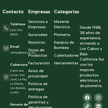
Contacto
Empresas
Categorías
Servicios a
Material
Teléfono
Empresas
Eléctrico
Desde 1988,
624-100-
38 años de
Sucursales
Plomería
8849
experiencia
Nosotros
Equipos de
sirviendo a
Email
Bombeo
Los Cabos y
Guías de
ventas@elarco.mx
Baja
Productos
Calentadores
California Sur
Facturación
Herramientas
con los
Cobertura
mejores
Aviso de
Cabo San
productos
Lucas, San
privacidad
José, La Paz,
eléctricos y
Política de
La Ribera,
de plomería.
Los Barriles,
entregas
Loreto
Política de
garantías y
Horario de
devoluciones