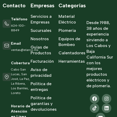
Contacto
Empresas
Categorías
Servicios a
Material
Teléfono
Empresas
Eléctrico
Desde 1988,
624-100-
38 años de
Sucursales
Plomería
8849
experiencia
Nosotros
Equipos de
sirviendo a
Email
Bombeo
Los Cabos y
Guías de
ventas@elarco.mx
Baja
Productos
Calentadores
California Sur
Facturación
Herramientas
con los
Cobertura
mejores
Aviso de
Cabo San
productos
Lucas, San
privacidad
José, La Paz,
eléctricos y
Política de
La Ribera,
de plomería.
Los Barriles,
entregas
Loreto
Política de
garantías y
Horario de
devoluciones
Atención
en Linea