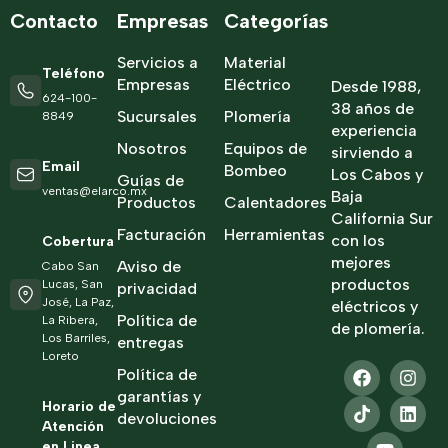
Contacto
Empresas
Categorías
Servicios a
Material
Teléfono
Empresas
Eléctrico
Desde 1988,
624-100-
38 años de
Sucursales
Plomería
8849
experiencia
Nosotros
Equipos de
sirviendo a
Email
Bombeo
Los Cabos y
Guías de
ventas@elarco.mx
Baja
Productos
Calentadores
California Sur
Facturación
Herramientas
con los
Cobertura
mejores
Aviso de
Cabo San
productos
Lucas, San
privacidad
José, La Paz,
eléctricos y
Política de
La Ribera,
de plomería.
Los Barriles,
entregas
Loreto
Política de
garantías y
Horario de
devoluciones
Atención
en Linea