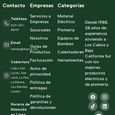
Contacto
Empresas
Categorías
Servicios a
Material
Teléfono
Empresas
Eléctrico
Desde 1988,
624-100-
38 años de
Sucursales
Plomería
8849
experiencia
Nosotros
Equipos de
sirviendo a
Email
Bombeo
Los Cabos y
Guías de
ventas@elarco.mx
Baja
Productos
Calentadores
California Sur
Facturación
Herramientas
con los
Cobertura
mejores
Aviso de
Cabo San
productos
Lucas, San
privacidad
José, La Paz,
eléctricos y
Política de
La Ribera,
de plomería.
Los Barriles,
entregas
Loreto
Política de
garantías y
Horario de
devoluciones
Atención
en Linea