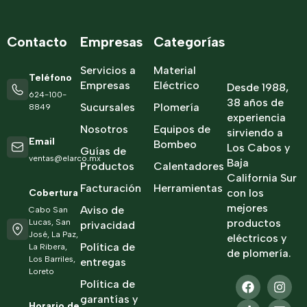
Contacto
Empresas
Categorías
Servicios a
Material
Teléfono
Empresas
Eléctrico
Desde 1988,
624-100-
38 años de
Sucursales
Plomería
8849
experiencia
Nosotros
Equipos de
sirviendo a
Email
Bombeo
Los Cabos y
Guías de
ventas@elarco.mx
Baja
Productos
Calentadores
California Sur
Facturación
Herramientas
con los
Cobertura
mejores
Aviso de
Cabo San
productos
Lucas, San
privacidad
José, La Paz,
eléctricos y
Política de
La Ribera,
de plomería.
Los Barriles,
entregas
Loreto
Política de
garantías y
Horario de