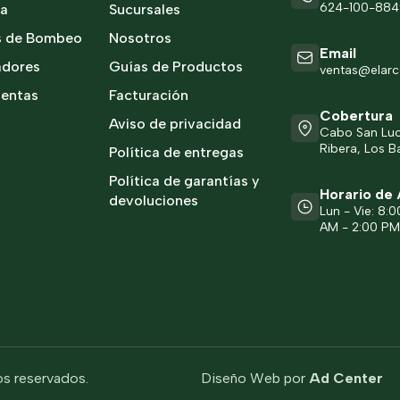
624-100-88
ía
Sucursales
s de Bombeo
Nosotros
Email
adores
Guías de Productos
ventas@elar
ientas
Facturación
Cobertura
Aviso de privacidad
Cabo San Luca
Ribera, Los Ba
Política de entregas
Política de garantías y
Horario de 
devoluciones
Lun - Vie: 8:
AM - 2:00 P
s reservados.
Diseño Web por
Ad Center