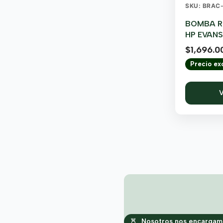
SKU: BRAC
BOMBA R
HP EVANS
$
1,696.0
Precio exc
V
Nosotros nos encargamo