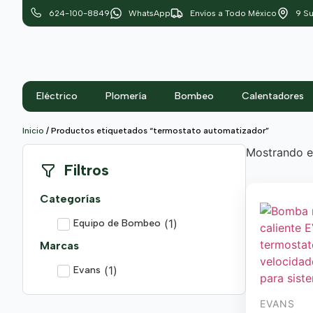
624-100-8849
WhatsApp
Envíos a Todo México
9 Su
Eléctrico
Plomería
Bombeo
Calentadores
Inicio
/ Productos etiquetados “termostato automatizador”
Mostrando el
Filtros
Categorías
(
1
)
Equipo de Bombeo
Marcas
(
1
)
Evans
EVANS