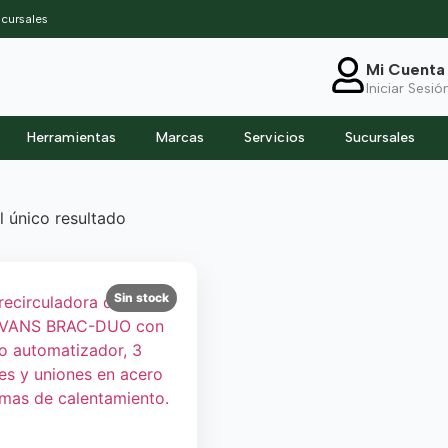
cursales
Mi Cuenta
Iniciar Sesió
Herramientas
Marcas
Servicios
Sucursales
 único resultado
Sin stock