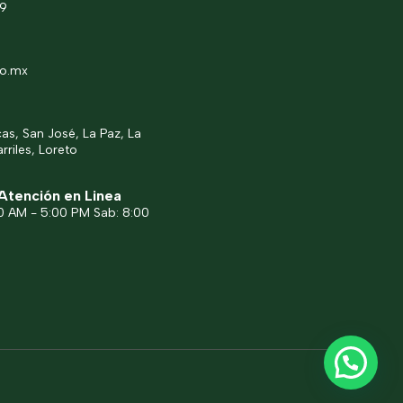
49
co.mx
s, San José, La Paz, La
rriles, Loreto
Atención en Linea
00 AM - 5:00 PM Sab: 8:00
M