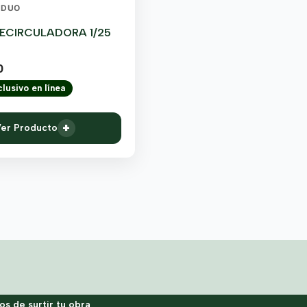
-DUO
ECIRCULADORA 1/25
0
lusivo en línea
+
er Producto
s de surtir tu obra