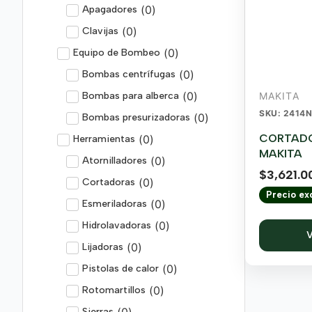
(
0
)
Apagadores
(
0
)
Clavijas
(
0
)
Equipo de Bombeo
(
0
)
Bombas centrífugas
(
0
)
Bombas para alberca
MAKITA
SKU: 2414
(
0
)
Bombas presurizadoras
CORTADO
(
0
)
Herramientas
MAKITA
(
0
)
Atornilladores
$
3,621.0
(
0
)
Cortadoras
Precio exc
(
0
)
Esmeriladoras
(
0
)
Hidrolavadoras
V
(
0
)
Lijadoras
(
0
)
Pistolas de calor
(
0
)
Rotomartillos
(
0
)
Sierras