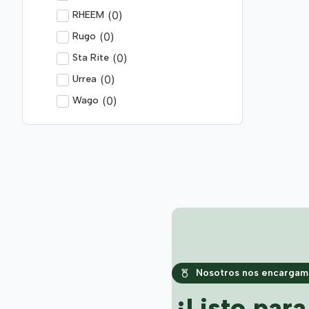
(
0
)
RHEEM
(
0
)
Rugo
(
0
)
Sta Rite
(
0
)
Urrea
(
0
)
Wago
Nosotros nos encargamo
¿Listo par