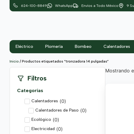
624-100-8849
WhatsApp
Envíos a Todo México
9 Su
Eléctrico
Plomería
Bombeo
Calentadores
Inicio
/ Productos etiquetados “tronzadora 14 pulgadas”
Mostrando el
Filtros
Categorías
(
0
)
Calentadores
(
0
)
Calentadores de Paso
(
0
)
Ecológico
(
0
)
Electricidad