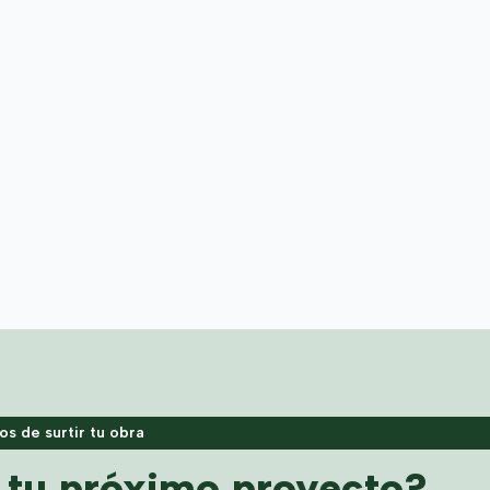
s de surtir tu obra
a tu próximo proyecto?