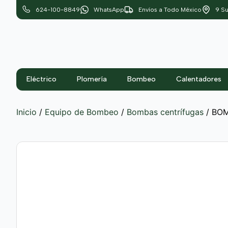
624-100-8849
WhatsApp
Envíos a Todo México
9 Su
Eléctrico
Plomería
Bombeo
Calentadores
Inicio
/
Equipo de Bombeo
/
Bombas centrífugas
/ BOM