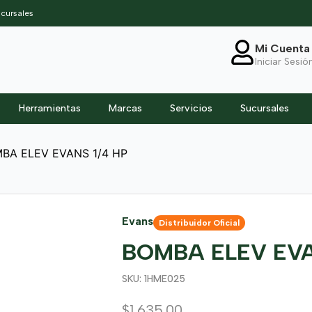
cursales
Mi Cuenta
Iniciar Sesió
Herramientas
Marcas
Servicios
Sucursales
BA ELEV EVANS 1/4 HP
Evans
Distribuidor Oficial
BOMBA ELEV EVA
SKU: 1HME025
$
1,635.00