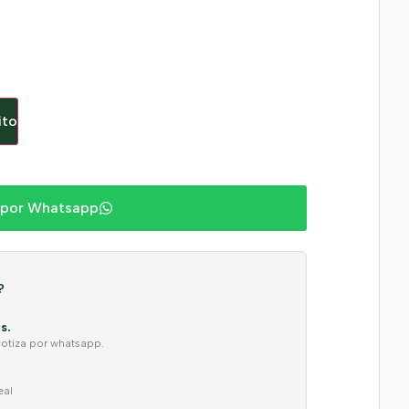
ito
 por Whatsapp
?
s.
cotiza por whatsapp.
eal