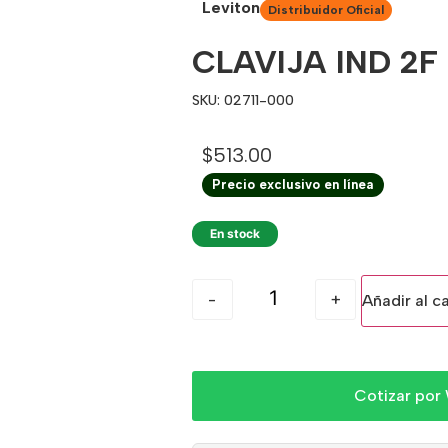
Leviton
Distribuidor Oficial
CLAVIJA IND 2F
SKU: 02711-000
$
513.00
Precio exclusivo en línea
En stock
-
+
Añadir al ca
Cotizar por