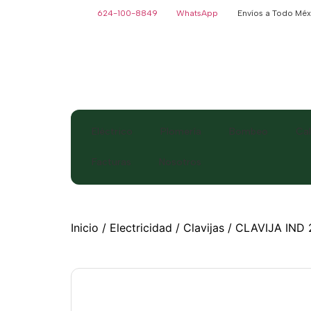
624-100-8849
WhatsApp
Envíos a Todo Méx
Eléctrico
Plomería
Bombeo
Ca
Facturas
Nosotros
Inicio
/
Electricidad
/
Clavijas
/ CLAVIJA IND 