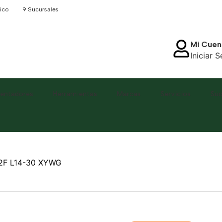
ico
9 Sucursales
Mi Cuen
Iniciar 
lentadores
Herramientas
Marcas
Servicios
Suc
2F L14-30 XYWG