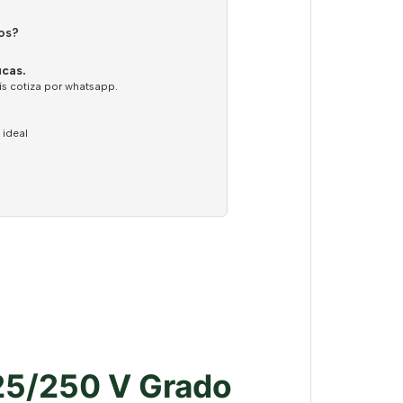
os?
ucas.
ís cotiza por whatsapp.
 ideal
125/250 V Grado