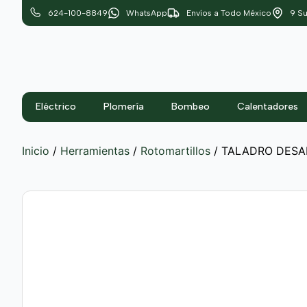
624-100-8849
WhatsApp
Envíos a Todo México
9 Su
Eléctrico
Plomería
Bombeo
Calentadores
Inicio
/
Herramientas
/
Rotomartillos
/ TALADRO DESA