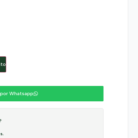
ito
 por Whatsapp
?
s.