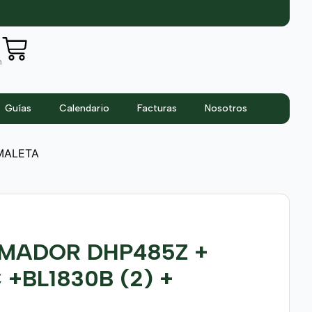
n
Guías
Calendario
Facturas
Nosotros
MALETA
MADOR DHP485Z +
 +BL1830B (2) +