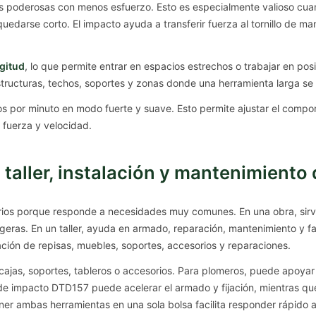
es poderosas con menos esfuerzo. Esto es especialmente valioso cuand
darse corto. El impacto ayuda a transferir fuerza al tornillo de mane
gitud
, lo que permite entrar en espacios estrechos o trabajar en pos
structuras, techos, soportes y zonas donde una herramienta larga se
 por minuto en modo fuerte y suave. Esto permite ajustar el compor
 fuerza y velocidad.
aller, instalación y mantenimiento 
os porque responde a necesidades muy comunes. En una obra, sirve p
ligeras. En un taller, ayuda en armado, reparación, mantenimiento y 
ción de repisas, muebles, soportes, accesorios y reparaciones.
etas, cajas, soportes, tableros o accesorios. Para plomeros, puede apoya
r de impacto DTD157 puede acelerar el armado y fijación, mientras q
er ambas herramientas en una sola bolsa facilita responder rápido a