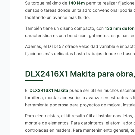
Su torque máximo de
140 N·m
permite realizar fijacion
densos o tareas donde un taladro convencional podría que
facilitando un avance más fluido.
También tiene un diseño compacto, con
133 mm de lon
característica es una bendición: gabinetes, esquinas, e
Además, el DTD157 ofrece velocidad variable e impactos
fijaciones más delicadas hasta trabajos donde se busca
DLX2416X1 Makita para obra, t
El
DLX2416X1 Makita
puede ser útil en muchos escenari
tornillería, montar accesorios o avanzar en estructuras 
herramienta poderosa para proyectos de mejora, instala
Para electricistas, el kit resulta útil al instalar canal
montaje de elementos. Para carpinteros, el atornillado
controladas en madera. Para mantenimiento general, ten