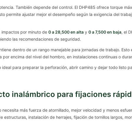
otencia. También depende del control. El DHP485 ofrece torque má
Esto permite ajustar mejor el desempeño según la exigencia del traba
on impactos por minuto de
0 a 28,500 en alta
y
0 a 7,500 en baja
, el 
uiendo las recomendaciones de seguridad.
ntiene dentro de un rango manejable para jornadas de trabajo. Esto
or encima del nivel del hombro, en instalaciones continuas o durant
ideal para preparar la perforación, abrir camino y dejar todo listo pa
to inalámbrico para fijaciones rápid
 necesita más fuerza de atornillado, mejor velocidad y menos esfuerz
e estructuras, instalación de herrajes, fijación de tornillos largos, 