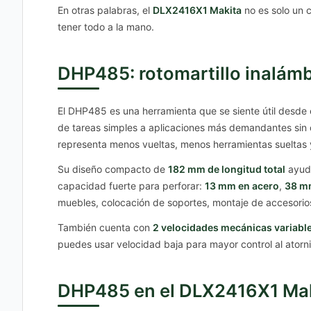
En otras palabras, el
DLX2416X1 Makita
no es solo un 
tener todo a la mano.
DHP485: rotomartillo inalám
El DHP485 es una herramienta que se siente útil desde e
de tareas simples a aplicaciones más demandantes sin ca
representa menos vueltas, menos herramientas sueltas y
Su diseño compacto de
182 mm de longitud total
ayuda
capacidad fuerte para perforar:
13 mm en acero
,
38 m
muebles, colocación de soportes, montaje de accesorios
También cuenta con
2 velocidades mecánicas variabl
puedes usar velocidad baja para mayor control al atorni
DHP485 en el DLX2416X1 Makit