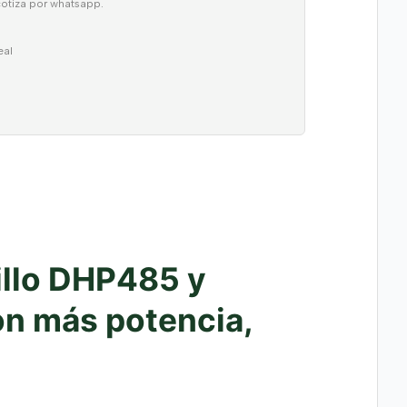
cotiza por whatsapp.
eal
illo DHP485 y
on más potencia,