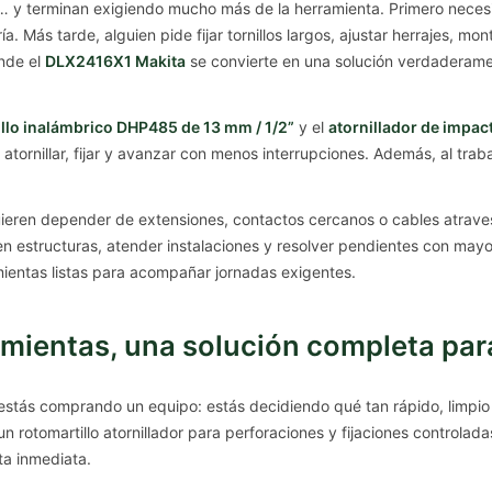
 y terminan exigiendo mucho más de la herramienta. Primero necesit
 Más tarde, alguien pide fijar tornillos largos, ajustar herrajes, mon
nde el
DLX2416X1 Makita
se convierte en una solución verdaderament
llo inalámbrico DHP485 de 13 mm / 1/2”
y el
atornillador de impa
, atornillar, fijar y avanzar con menos interrupciones. Además, al tra
eren depender de extensiones, contactos cercanos o cables atraves
 en estructuras, atender instalaciones y resolver pendientes con ma
ientas listas para acompañar jornadas exigentes.
ientas, una solución completa para 
 estás comprando un equipo: estás decidiendo qué tan rápido, limpio
un rotomartillo atornillador para perforaciones y fijaciones controla
ta inmediata.