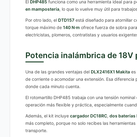
El
DHP485
funciona como una herramienta ideal para p
en mampostería
, lo que lo vuelve muy útil para trabaj
Por otro lado, el
DTD157
está diseñado para atornillar 
torque máximo de
140 N·m
ofrece fuerza de sobra para 
electricistas, plomeros, contratistas y usuarios exigent
Potencia inalámbrica de 18V p
Una de las grandes ventajas del
DLX2416X1 Makita
es 
de corriente o acomodar una extensión. Esa diferencia 
donde cada minuto cuenta.
El rotomartillo DHP485 trabaja con una tensión nominal
operación más flexible y práctica, especialmente cuando
Además, el kit incluye
cargador DC18RC
,
dos baterías
más completo, porque no solo recibes las herramientas p
transporte.