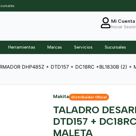
cursales
Mi Cuenta
Iniciar Sesió
Herramientas
Marcas
Servicios
Sucursales
RMADOR DHP485Z + DTD157 + DC18RC +BL1830B (2) + 
Makita
Distribuidor Oficial
TALADRO DESAR
DTD157 + DC18RC
MALETA