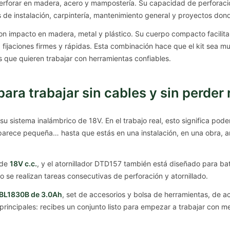
erforar en madera, acero y mampostería. Su capacidad de perforaci
os de instalación, carpintería, mantenimiento general y proyectos don
con impacto en madera, metal y plástico. Su cuerpo compacto facilita
fijaciones firmes y rápidas. Esta combinación hace que el kit sea mu
es que quieren trabajar con herramientas confiables.
ara trabajar sin cables y sin perder 
su sistema inalámbrico de 18V. En el trabajo real, esto significa pod
parece pequeña… hasta que estás en una instalación, en una obra, a
 de
18V c.c.
, y el atornillador DTD157 también está diseñado para ba
 se realizan tareas consecutivas de perforación y atornillado.
 BL1830B de 3.0Ah
, set de accesorios y bolsa de herramientas, de a
rincipales: recibes un conjunto listo para empezar a trabajar con me