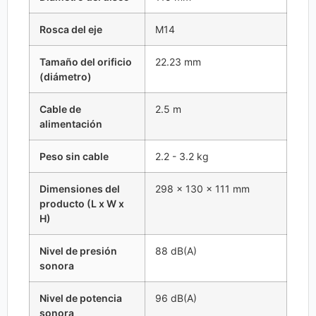
Rosca del eje
M14
Tamaño del orificio
22.23 mm
(diámetro)
Cable de
2.5 m
alimentación
Peso sin cable
2.2 - 3.2 kg
Dimensiones del
298 x 130 x 111 mm
producto (L x W x
H)
Nivel de presión
88 dB(A)
sonora
Nivel de potencia
96 dB(A)
sonora