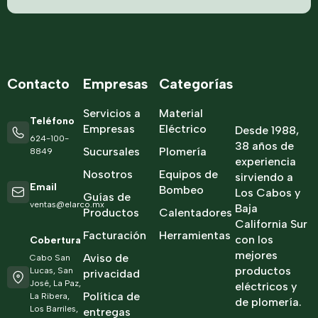
Contacto
Empresas
Categorías
Servicios a
Material
Teléfono
Empresas
Eléctrico
Desde 1988,
624-100-
38 años de
Sucursales
Plomería
8849
experiencia
Nosotros
Equipos de
sirviendo a
Email
Bombeo
Los Cabos y
Guías de
ventas@elarco.mx
Baja
Productos
Calentadores
California Sur
Facturación
Herramientas
con los
Cobertura
mejores
Aviso de
Cabo San
productos
Lucas, San
privacidad
José, La Paz,
eléctricos y
Política de
La Ribera,
de plomería.
Los Barriles,
entregas