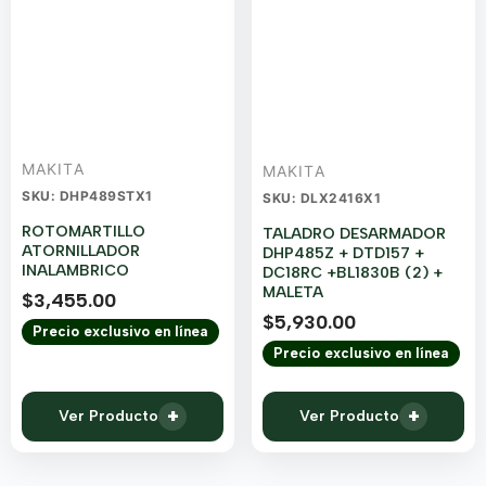
MAKITA
MAKITA
SKU: DHP489STX1
SKU: DLX2416X1
ROTOMARTILLO
TALADRO DESARMADOR
ATORNILLADOR
DHP485Z + DTD157 +
INALAMBRICO
DC18RC +BL1830B (2) +
MALETA
$
3,455.00
$
5,930.00
Precio exclusivo en línea
Precio exclusivo en línea
+
+
Ver Producto
Ver Producto