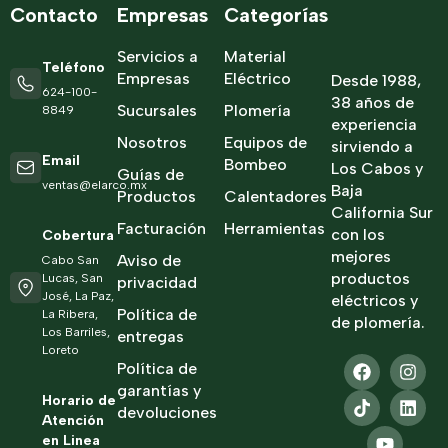
Contacto
Empresas
Categorías
Servicios a
Material
Teléfono
Empresas
Eléctrico
Desde 1988,
624-100-
38 años de
Sucursales
Plomería
8849
experiencia
Nosotros
Equipos de
sirviendo a
Email
Bombeo
Los Cabos y
Guías de
ventas@elarco.mx
Baja
Productos
Calentadores
California Sur
Facturación
Herramientas
con los
Cobertura
mejores
Aviso de
Cabo San
productos
Lucas, San
privacidad
José, La Paz,
eléctricos y
Política de
La Ribera,
de plomería.
Los Barriles,
entregas
Loreto
Política de
garantías y
Horario de
devoluciones
Atención
en Linea