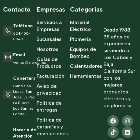
Contacto
Empresas
Categorías
Servicios a
Material
Teléfono
Empresas
Eléctrico
Desde 1988,
624-100-
38 años de
Sucursales
Plomería
8849
experiencia
Nosotros
Equipos de
sirviendo a
Email
Bombeo
Los Cabos y
Guías de
ventas@elarco.mx
Baja
Productos
Calentadores
California Sur
Facturación
Herramientas
con los
Cobertura
mejores
Aviso de
Cabo San
productos
Lucas, San
privacidad
José, La Paz,
eléctricos y
Política de
La Ribera,
de plomería.
Los Barriles,
entregas
Loreto
Política de
garantías y
Horario de
devoluciones
Atención