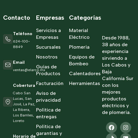
Contacto
Empresas
Categorías
Servicios a
Material
Teléfono
Empresas
Eléctrico
Desde 1988,
624-100-
38 años de
Sucursales
Plomería
8849
experiencia
Nosotros
Equipos de
sirviendo a
Email
Bombeo
Los Cabos y
Guías de
ventas@elarco.mx
Baja
Productos
Calentadores
California Sur
Facturación
Herramientas
con los
Cobertura
mejores
Aviso de
Cabo San
productos
Lucas, San
privacidad
José, La Paz,
eléctricos y
Política de
La Ribera,
de plomería.
Los Barriles,
entregas
Loreto
Política de
garantías y
Horario de