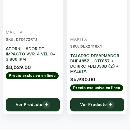
MAKITA
MAKITA
SKU: DTD172RTJ
SKU: DLX2416X1
ATORNILLADOR DE
IMPACTO V.V.R. 4 VEL. 0-
TALADRO DESARMADOR
3,800 IPM
DHP485Z + DTD157 +
DC18RC +BL1830B (2) +
$
8,529.00
MALETA
Precio exclusivo en línea
$
5,930.00
Precio exclusivo en línea
+
+
Ver Producto
Ver Producto