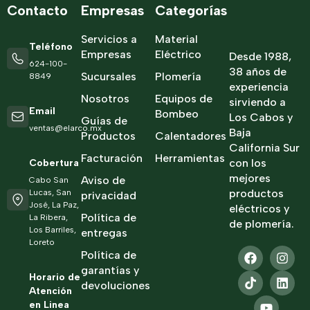
Contacto
Empresas
Categorías
Servicios a
Material
Teléfono
Empresas
Eléctrico
Desde 1988,
624-100-
38 años de
Sucursales
Plomería
8849
experiencia
Nosotros
Equipos de
sirviendo a
Email
Bombeo
Los Cabos y
Guías de
ventas@elarco.mx
Baja
Productos
Calentadores
California Sur
Facturación
Herramientas
con los
Cobertura
mejores
Aviso de
Cabo San
productos
Lucas, San
privacidad
José, La Paz,
eléctricos y
Política de
La Ribera,
de plomería.
Los Barriles,
entregas
Loreto
Política de
garantías y
Horario de
devoluciones
Atención
en Linea